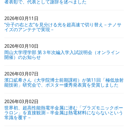
者表彰で、代表として謝辞を述べました
2026年03月11日
“分子の右と左”を見分ける光を超高速で切り替え－ナノサ
イズのアンテナで実現－
2026年03月10日
岡山大学理学部 第３年次編入学入試説明会（オンライン
開催）のお知らせ
2026年03月07日
濱口絋希さん（大学院博士前期課程）が第11回「極低放射
能技術」研究会で、ポスター優秀発表賞を受賞しました
2026年03月02日
世界初、超高性能熱電半金属に潜む「プラズモニックポー
ラロン」を直接観測－半金属は熱電材料にならないという
常識を覆す－