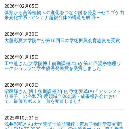
2026年02月05日
藻類から高等植物への進化をつなぐ鍵を発見〜ゼニゴケ由
来光化学系I-アンテナ超複合体の構造を解明〜
2026年01月30日
大蘆彩夏大学院生が第16回日本学術振興会育志賞を受賞
2026年01月15日
田中薫さん(大学院博士前期課程2年)が第31回渦糸物理ワ
ークショップで学生優秀発表賞を受賞しました
2026年01月09日
沼昂輝さん(博士後期課程2年)が学術変革(A)「アシンメト
リ量子」の令和7年度領域全体会議・成果報告会におい
て、最優秀ポスター賞を受賞しました
2025年10月31日
浅井彩那さん(大学院博士前期課程：素粒子物理学研究室)
が「SMART 2025」において、学生優秀ポスター賞を受賞