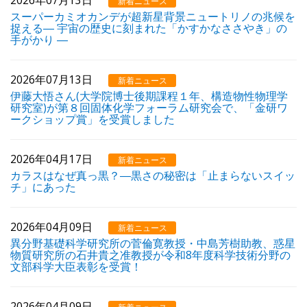
新着ニュース
スーパーカミオカンデが超新星背景ニュートリノの兆候を
捉える― 宇宙の歴史に刻まれた「かすかなささやき」の
手がかり ―
2026年07月13日
新着ニュース
伊藤大悟さん(大学院博士後期課程１年、構造物性物理学
研究室)が第８回固体化学フォーラム研究会で、「金研ワ
ークショップ賞」を受賞しました
2026年04月17日
新着ニュース
カラスはなぜ真っ黒？―黒さの秘密は「止まらないスイッ
チ」にあった
2026年04月09日
新着ニュース
異分野基礎科学研究所の菅倫寛教授・中島芳樹助教、惑星
物質研究所の石井貴之准教授が令和8年度科学技術分野の
文部科学大臣表彰を受賞！
2026年04月09日