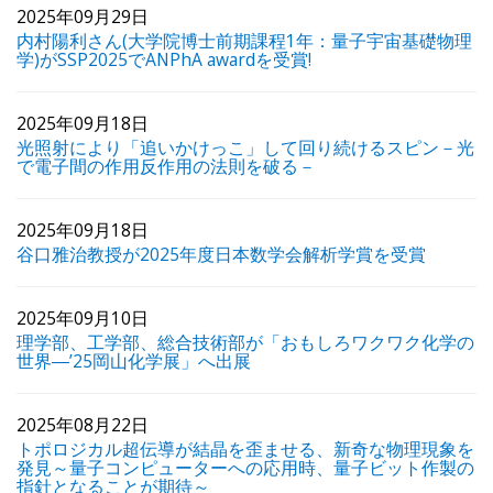
2025年09月29日
内村陽利さん(大学院博士前期課程1年：量子宇宙基礎物理
学)がSSP2025でANPhA awardを受賞!
2025年09月18日
光照射により「追いかけっこ」して回り続けるスピン－光
で電子間の作用反作用の法則を破る－
2025年09月18日
谷口雅治教授が2025年度日本数学会解析学賞を受賞
2025年09月10日
理学部、工学部、総合技術部が「おもしろワクワク化学の
世界―’25岡山化学展」へ出展
2025年08月22日
トポロジカル超伝導が結晶を歪ませる、新奇な物理現象を
発見～量子コンピューターへの応用時、量子ビット作製の
指針となることが期待～